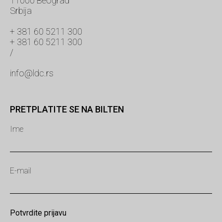
11000 Beograd
Srbija
+ 381 60 5211 300
+ 381 60 5211 300
/
info@ldc.rs
PRETPLATITE SE NA BILTEN
Ime
E-mail
Potvrdite prijavu